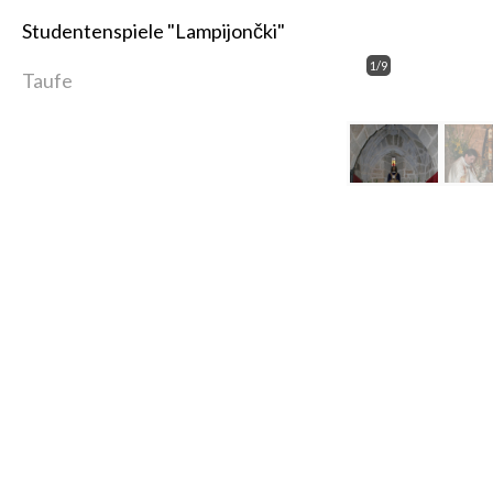
Studentenspiele "Lampijončki"
1/9
Taufe